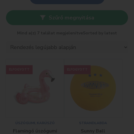
Szűrő megnyitása
Mind a(z) 7 találat megjelenítve
Sorted by latest
ELFOGYOTT
ELFOGYOTT
ÚSZÓGUMI, KARÚSZÓ
STRANDLABDA
Flamingó úszógumi
Sunny Ball