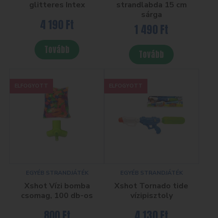
glitteres Intex
strandlabda 15 cm
sárga
4 190
Ft
1 490
Ft
Tovább
Tovább
ELFOGYOTT
ELFOGYOTT
EGYÉB STRANDJÁTÉK
EGYÉB STRANDJÁTÉK
Xshot Vízi bomba
Xshot Tornado tide
csomag, 100 db-os
vízipisztoly
800
Ft
4 130
Ft