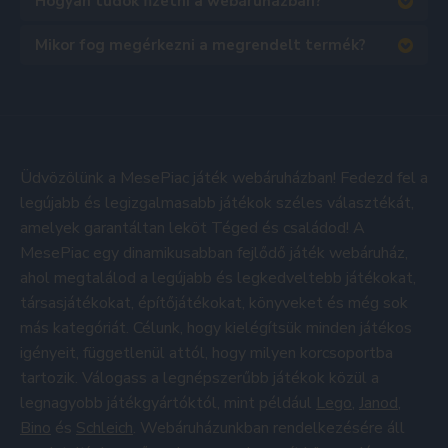
Hogyan tudok fizetni a webáruházban?
Mikor fog megérkezni a megrendelt termék?
Üdvözölünk a MesePiac játék webáruházban! Fedezd fel a
legújabb és legizgalmasabb játékok széles választékát,
amelyek garantáltan leköt Téged és családod! A
MesePiac egy dinamikusabban fejlődő játék webáruház,
ahol megtalálod a legújabb és legkedveltebb játékokat,
társasjátékokat, építőjátékokat, könyveket és még sok
más kategóriát. Célunk, hogy kielégítsük minden játékos
igényeit, függetlenül attól, hogy milyen korcsoportba
tartozik. Válogass a legnépszerűbb játékok közül a
legnagyobb játékgyártóktól, mint például
Lego
,
Janod
,
Bino
és
Schleich
. Webáruházunkban rendelkezésére áll