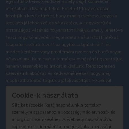
egy intuitív keresőrendszer, amely segít könnyedén
megtalálni a kívánt játékot. Emellett folyamatosan
frissítjük a készletünket, hogy mindig elérhető legyen a
legújabb játékok széles választéka. Az egyszerű és
biztonságos vásárlási folyamatot kínáljuk, amely lehetővé
teszi, hogy könnyedén megrendeld a választott játékot.
Csapatunk elkötelezett az ügyfélszolgálat iránt, és
minden kérdésre vagy problémára gyorsan és hatékonyan
válaszolunk. Nem csak a termékek minőségét garantáljuk,
hanem versenyképes árakat is kínálunk. Rendszeresen
szervezünk akciókat és kedvezményeket, hogy még
megfizethetőbbé tegyük a játékvásárlást. Ezenkívül
nyomon követheted a legújabb promóciókat a közösségi
Cookie-k használata
média csatornáinkon és a hírlevél feliratkozás
segítségével. A MesePiac webáruház azért jött létre,
Sütiket (cookie-kat) használunk
a tartalom
hogy a játékok szerelmeseinek egy hellyel szolgáljon,
személyre szabásához, a közösségi médiafunkciók és
ahol könnyen és megbízhatóan vásárolhatnak. Nézze meg
a forgalom elemzéséhez. A webhely használatával
termékeinket
, és fedezze fel a játék világának végtelen
kapcsolatos információkat megosztjuk a közösségi