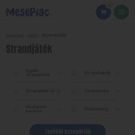
0
Kezdőlap
-
Játék
-
Strandjáték
Strandjáték
Egyéb
Strandlabda
(4)
(1)
strandjáték
Strandmatrac
Úszódeszka
(0)
(0)
Úszógumi,
Vízipisztoly
(1)
(1)
karúszó
További kategóriák