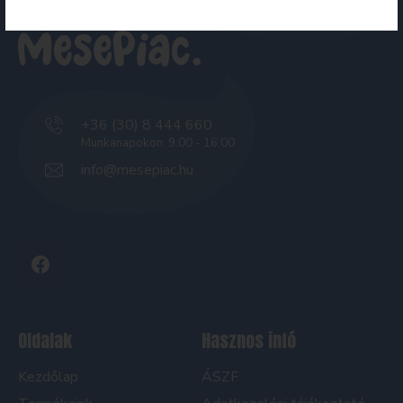
+36 (30) 8 444 660
Munkanapokon: 9:00 - 16:00
info@mesepiac.hu
Oldalak
Hasznos infó
Kezdőlap
ÁSZF