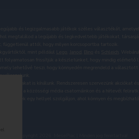
egújabb és legizgalmasabb játékok széles választékát, amelye
hol megtalálod a legújabb és legkedveltebb játékokat, társasj
t, függetlenül attól, hogy milyen korcsoportba tartozik.
kgyártóktól, mint például
Lego
,
Janod
,
Bino
és
Schleich
. Webáruh
t folyamatosan frissítjük a készletünket, hogy mindig elérhető 
 amely lehetővé teszi, hogy könnyedén megrendeld a választott j
n válaszolunk.
yképes árakat is kínálunk. Rendszeresen szervezünk akciókat
móciókat a közösségi média csatornáinkon és a hírlevél felirat
erelmeseinek egy hellyel szolgáljon, ahol könnyen és megbízha
el
© Copyright 2026. MesePiac | Minden jog fenntartva!