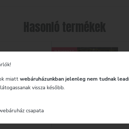
Hasonló termékek
ELFOGYOTT
rlók!
ok miatt
webáruházunkban jelenleg nem tudnak lead
 látogassanak vissza később.
webáruház csapata