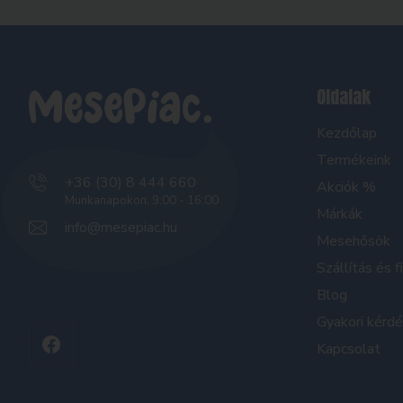
Oldalak
Kezdőlap
Termékeink
+36 (30) 8 444 660
Akciók %
Munkanapokon: 9:00 - 16:00
Márkák
info@mesepiac.hu
Mesehősök
Szállítás és f
Blog
Gyakori kérd
Kapcsolat