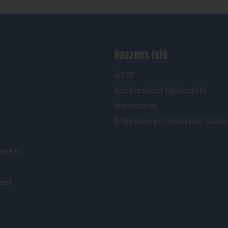
Hasznos infó
ÁSZF
Adatkezelési tájékoztató
Impresszum
Értékelési és Moderálási Szabá
izetés
ések