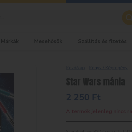
Márkák
Mesehősök
Szállítás és fizetés
Kezdőlap
-
Könyv / Képregény
-
Star Wars mánia
2 250
Ft
A termék jelenleg nincs ra
Szeretnél egy R2D2 ceruzatartót? 