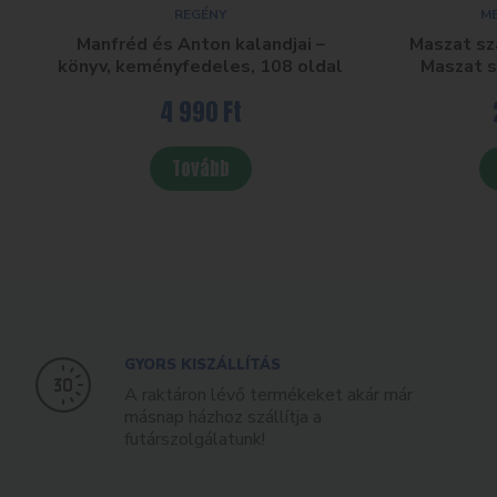
REGÉNY
M
Manfréd és Anton kalandjai –
Maszat sz
könyv, keményfedeles, 108 oldal
Maszat s
4 990
Ft
Tovább
GYORS KISZÁLLÍTÁS
A raktáron lévő termékeket akár már
másnap házhoz szállítja a
futárszolgálatunk!