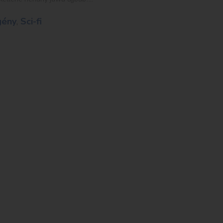
gény
,
Sci-fi