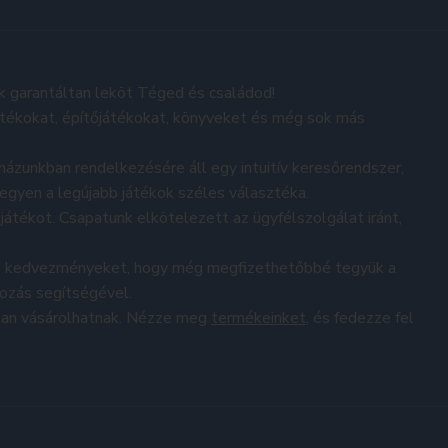
k garantáltan leköt Téged és családod!
átékokat, építőjátékokat, könyveket és még sok más
ázunkban rendelkezésére áll egy intuitív keresőrendszer,
legyen a legújabb játékok széles választéka.
átékot. Csapatunk elkötelezett az ügyfélszolgálat iránt,
 és kedvezményeket, hogy még megfizethetőbbé tegyük a
kozás segítségével.
tóan vásárolhatnak. Nézze meg
termékeinket
, és fedezze fel