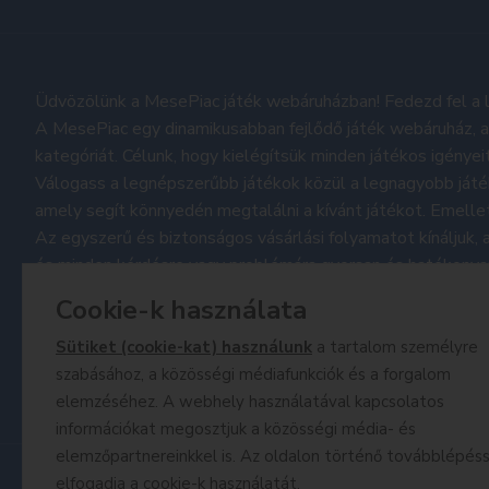
Üdvözölünk a MesePiac játék webáruházban! Fedezd fel a l
A MesePiac egy dinamikusabban fejlődő játék webáruház, a
kategóriát. Célunk, hogy kielégítsük minden játékos igényei
Válogass a legnépszerűbb játékok közül a legnagyobb játé
amely segít könnyedén megtalálni a kívánt játékot. Emellet
Az egyszerű és biztonságos vásárlási folyamatot kínáljuk,
és minden kérdésre vagy problémára gyorsan és hatékonya
Nem csak a termékek minőségét garantáljuk, hanem versen
Cookie-k használata
játékvásárlást. Ezenkívül nyomon követheted a legújabb pro
A MesePiac webáruház azért jött létre, hogy a játékok sz
Sütiket (cookie-kat) használunk
a tartalom személyre
a játék világának végtelen lehetőségeit!
szabásához, a közösségi médiafunkciók és a forgalom
elemzéséhez. A webhely használatával kapcsolatos
információkat megosztjuk a közösségi média- és
elemzőpartnereinkkel is. Az oldalon történő továbblépéss
elfogadja a cookie-k használatát.