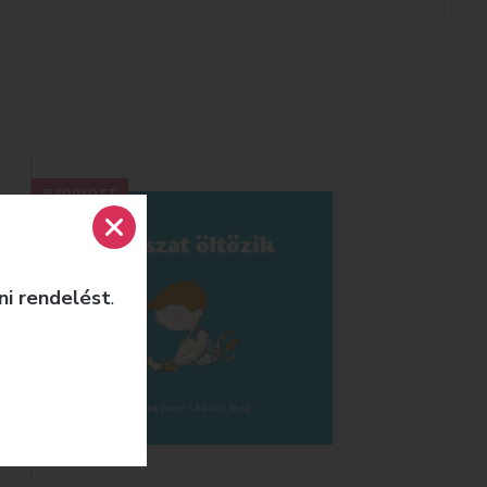
ELFOGYOTT
ni rendelést
.