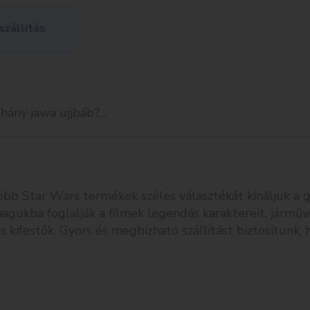
szállítás
hány jawa ujjbáb?…
b Star Wars termékek széles választékát kínáljuk a gal
gukba foglalják a filmek legendás karaktereit, járműve
s kifestők. Gyors és megbízható szállítást biztosítun