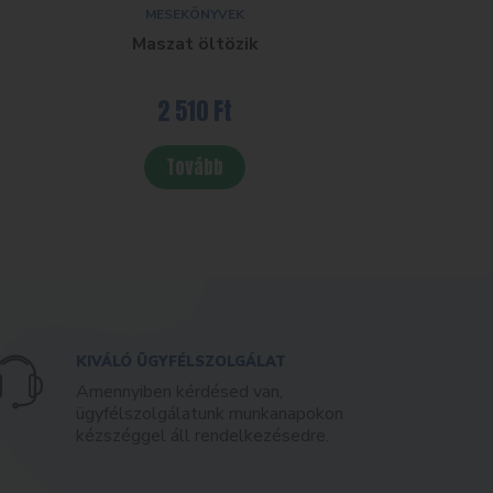
MESEKÖNYVEK
Maszat öltözik
2 510
Ft
Tovább
KIVÁLÓ ÜGYFÉLSZOLGÁLAT
Amennyiben kérdésed van,
ügyfélszolgálatunk munkanapokon
kézszéggel áll rendelkezésedre.