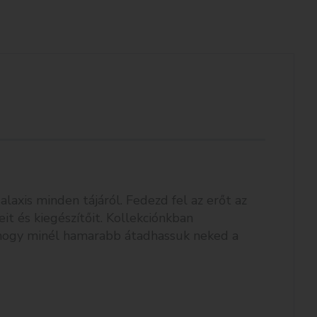
axis minden tájáról. Fedezd fel az erőt az
it és kiegészítőit. Kollekciónkban
k, hogy minél hamarabb átadhassuk neked a