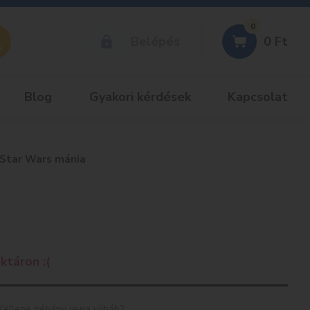
0
Belépés
0
Ft
Blog
Gyakori kérdések
Kapcsolat
Star Wars mánia
ktáron :(
Kellene néhány jawa ujjbáb?…