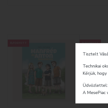
ELFOGYOTT
ELFOGYOTT
Tisztelt Vásá
Technikai ok
Kérjük, hogy
Üdvözlettel:
A MesePiac 