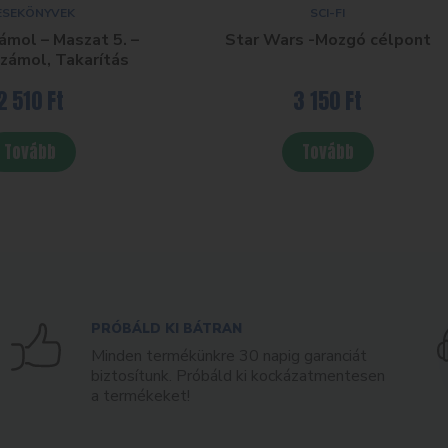
ESEKÖNYVEK
SCI-FI
ámol – Maszat 5. –
Star Wars -Mozgó célpont
zámol, Takarítás
2 510
Ft
3 150
Ft
Tovább
Tovább
PRÓBÁLD KI BÁTRAN
Minden termékünkre 30 napig garanciát
biztosítunk. Próbáld ki kockázatmentesen
a termékeket!