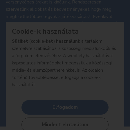
versenyképes árakat is kínálunk. Rendszeresen
szervezünk akciókat és kedvezményeket, hogy még
megfizethetőbbé tegyük a játékvásárlást. Ezenkívül
nyomon követheted a legújabb promóciókat a közösségi
Cookie-k használata
média csatornáinkon és a hírlevél feliratkozás
segítségével.
Sütiket (cookie-kat) használunk
a tartalom
A MesePiac webáruház azért jött létre, hogy a játékok
személyre szabásához, a közösségi médiafunkciók és
szerelmeseinek egy hellyel szolgáljon, ahol könnyen és
a forgalom elemzéséhez. A webhely használatával
megbízhatóan vásárolhatnak. Nézze meg
termékeinket
,
kapcsolatos információkat megosztjuk a közösségi
és fedezze fel a játék világának végtelen lehetőségeit!
média- és elemzőpartnereinkkel is. Az oldalon
történő továbblépéssel elfogadja a cookie-k
használatát.
© Copyright 2026. MesePiac | Minden jog fenntartva!
A honlapon található képeket és szövegeket, valamint minden
Elfogadom
egyéb információt szerzői jogok védik, azok felhasználása
engedélyköteles.
Mindent elutasítom