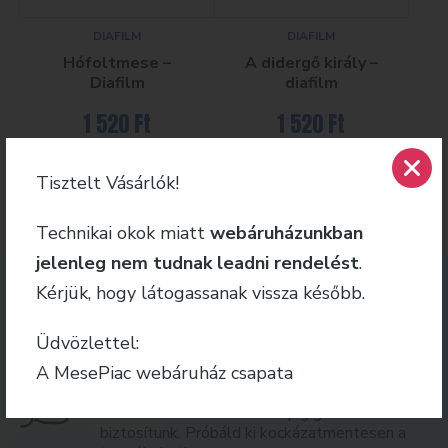
DIAFILM
DIAFILM
Hófoltmese –
A didergő király –
Diafilm
diafilm
1 520
Ft
1 520
Ft
Tovább
Tovább
Tisztelt Vásárlók!
Technikai okok miatt
webáruházunkban
jelenleg nem tudnak leadni rendelést
.
Kérjük, hogy látogassanak vissza később.
GYORS KISZÁLLÍTÁS
A raktáron lévő termékeket akár már másnap
házhoz szállítja a futárszolgálatunk!
Üdvözlettel:
A MesePiac webáruház csapata
PRÓBÁLD KI BÁTRAN
Minden termékünkre 30 napig garanciát
biztosítunk. Próbáld ki kockázatmentesen a