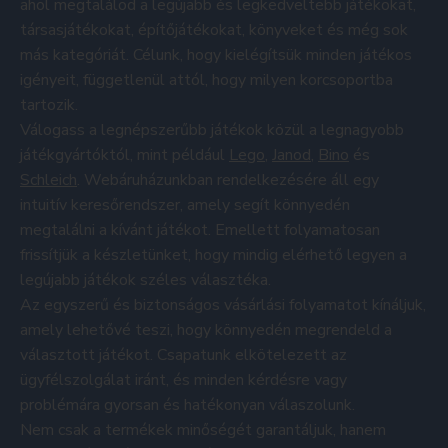
ahol megtalálod a legújabb és legkedveltebb játékokat,
társasjátékokat, építőjátékokat, könyveket és még sok
más kategóriát. Célunk, hogy kielégítsük minden játékos
igényeit, függetlenül attól, hogy milyen korcsoportba
tartozik.
Válogass a legnépszerűbb játékok közül a legnagyobb
játékgyártóktól, mint például
Lego
,
Janod
,
Bino
és
Schleich
. Webáruházunkban rendelkezésére áll egy
intuitív keresőrendszer, amely segít könnyedén
megtalálni a kívánt játékot. Emellett folyamatosan
frissítjük a készletünket, hogy mindig elérhető legyen a
legújabb játékok széles választéka.
Az egyszerű és biztonságos vásárlási folyamatot kínáljuk,
amely lehetővé teszi, hogy könnyedén megrendeld a
választott játékot. Csapatunk elkötelezett az
ügyfélszolgálat iránt, és minden kérdésre vagy
problémára gyorsan és hatékonyan válaszolunk.
Nem csak a termékek minőségét garantáljuk, hanem