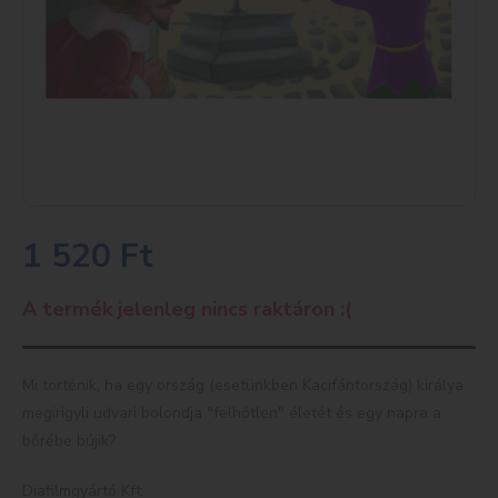
1 520
Ft
A termék jelenleg nincs raktáron :(
Mi történik, ha egy ország (esetünkben Kacifántország) királya
megirigyli udvari bolondja "felhőtlen" életét és egy napra a
bőrébe bújik?
Diafilmgyártó Kft.