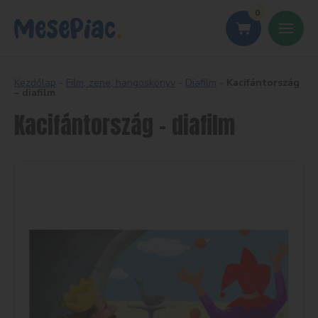
0
Kezdőlap
-
Film, zene, hangoskönyv
-
Diafilm
-
Kacifántország
– diafilm
Kacifántország – diafilm