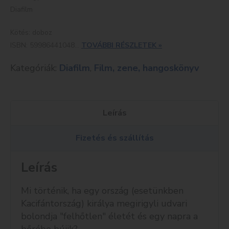
Diafilm
Kötés: doboz
ISBN: 59986441048...
TOVÁBBI RÉSZLETEK »
Kategóriák:
Diafilm
,
Film, zene, hangoskönyv
Leírás
Fizetés és szállítás
Leírás
Mi történik, ha egy ország (esetünkben
Kacifántország) királya megirigyli udvari
bolondja "felhőtlen" életét és egy napra a