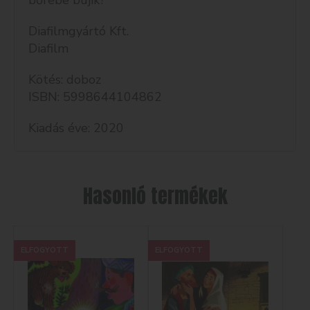
bőrébe bújik?
Diafilmgyártó Kft.
Diafilm
Kötés: doboz
ISBN: 5998644104862
Kiadás éve: 2020
Hasonló termékek
ELFOGYOTT
ELFOGYOTT