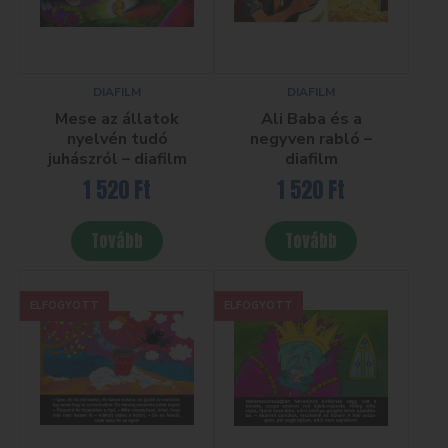
DIAFILM
DIAFILM
Mese az állatok
Ali Baba és a
nyelvén tudó
negyven rabló –
juhászról – diafilm
diafilm
1 520
Ft
1 520
Ft
Tovább
Tovább
ELFOGYOTT
ELFOGYOTT