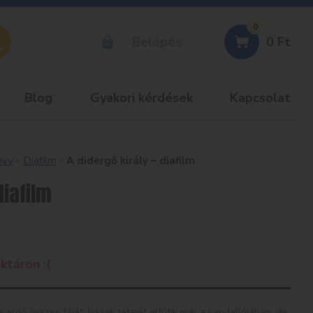
0
Belépés
0
Ft
Blog
Gyakori kérdések
Kapcsolat
nyv
-
Diafilm
-
A didergő király – diafilm
diafilm
ktáron :(
Az erdő összes fáját, házak tetejét elfűtik már a kandallójában, de