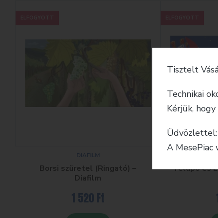
ELFOGYOTT
ELFOGYOTT
Tisztelt Vásá
Technikai ok
Kérjük, hogy
Üdvözlettel:
A MesePiac 
DIAFILM
Borsi szüretel (Ringató) –
Télapó és E
Diafilm
1 520
Ft