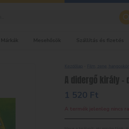
Márkák
Mesehősök
Szállítás és fizetés
Kezdőlap
-
Film, zene, hangoskö
A didergő király – 
1 520
Ft
A termék jelenleg nincs ra
Mese a királyról, aki mindig fázik. 