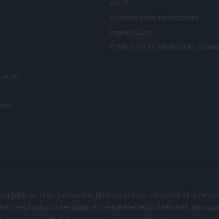
ÁSZF
Adatkezelési tájékoztató
Impresszum
Értékelési és Moderálási Szabá
izetés
ések
egújabb és legizgalmasabb játékok széles választékát, amelye
hol megtalálod a legújabb és legkedveltebb játékokat, társasj