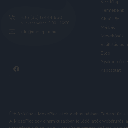
Kezdőlap
Termékeink
+36 (30) 8 444 660
Akciók %
Munkanapokon: 9:00 - 16:00
Márkák
info@mesepiac.hu
Mesehősök
Szállítás és f
Blog
Gyakori kérd
Kapcsolat
Üdvözölünk a MesePiac játék webáruházban! Fedezd fel a l
A MesePiac egy dinamikusabban fejlődő játék webáruház, a