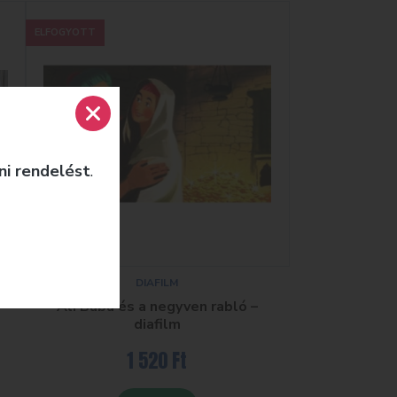
ELFOGYOTT
ni rendelést
.
DIAFILM
m
Ali Baba és a negyven rabló –
diafilm
1 520
Ft