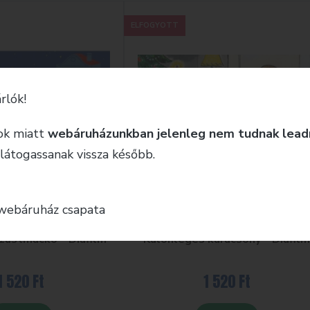
ELFOGYOTT
rlók!
ok miatt
webáruházunkban jelenleg nem tudnak lead
 látogassanak vissza később.
webáruház csapata
DIAFILM
DIAFILM
züstmackó – Diafilm
Különleges karácsony – Diafil
1 520
Ft
1 520
Ft