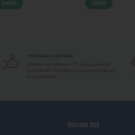
Tovább
Tovább
PRÓBÁLD KI BÁTRAN
Minden termékünkre 30 napig garanciát
biztosítunk. Próbáld ki kockázatmentesen
a termékeket!
Hasznos infó