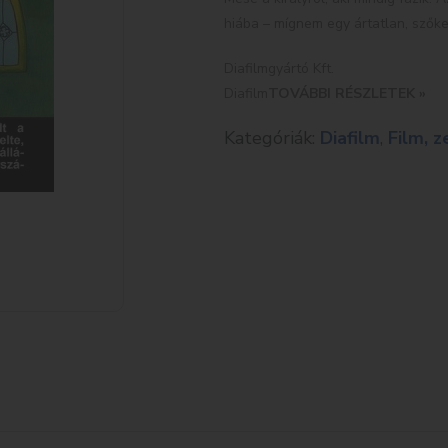
hiába – mígnem egy ártatlan, szők
Diafilmgyártó Kft.
Diafilm
TOVÁBBI RÉSZLETEK »
Kategóriák:
Diafilm
,
Film, 