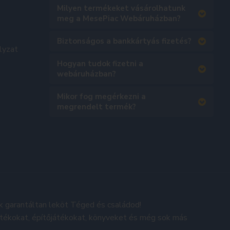
Milyen termékeket vásárolhatunk
meg a MesePiac Webáruházban?
Biztonságos a bankkártyás fizetés?
lyzat
Hogyan tudok fizetni a
webáruházban?
Mikor fog megérkezni a
megrendelt termék?
k garantáltan leköt Téged és családod!
átékokat, építőjátékokat, könyveket és még sok más